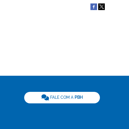
be
FALE COM A
PBH