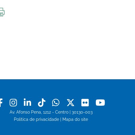
IMPRIMIR
ESTA
PÁGINA
Facebook
Instagram
Linkedin
Tiktok
Whatsapp
X
Flickr
Youtu
Av. Afonso Pena, 1212 - Centro | 30130-003
Política de privacidade
|
Mapa do site