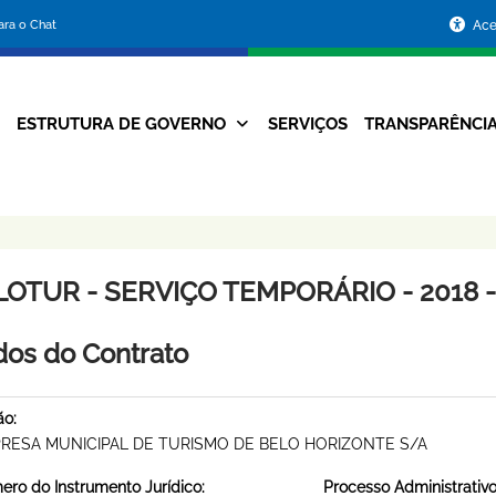
Portal
para o Chat
Ace
da
Prefeitura
ESTRUTURA DE GOVERNO
SERVIÇOS
TRANSPARÊNCI
Navegação
de
Principal
Belo
Horizonte
LOTUR - SERVIÇO TEMPORÁRIO - 2018 -
os do Contrato
ão:
RESA MUNICIPAL DE TURISMO DE BELO HORIZONTE S/A
ro do Instrumento Jurídico:
Processo Administrativo