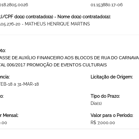
018.2805.0026
01.153880.17-06
/CPF do(a) contratado(a) - Nome do(a) contratado(a):
.505.276-20 - MATHEUS HENRIQUE MARTINS
to:
ASSE DE AUXÍLIO FINANCEIRO AOS BLOCOS DE RUA DO CARNAV
TAL 006/2017 PROMOÇÃO DE EVENTOS CULTURAIS
ncia:
Licitação de Origem:
FEB-18 a 31-MAR-18
o:
Tipo do Prazo:
Dia(s)
r Mensal:
Valor para o Período:
0.00
R$ 7,000.00