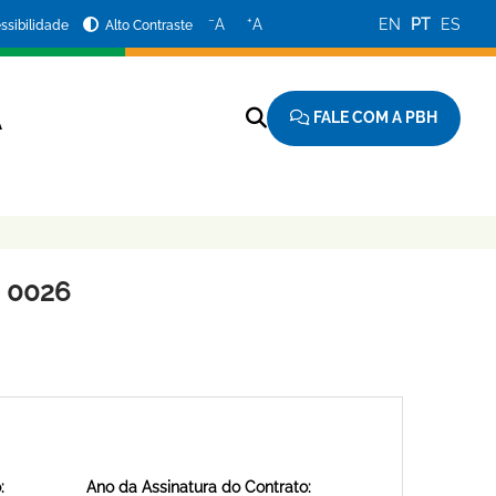
−
+
A
A
EN
PT
ES
ssibilidade
Alto Contraste
FALE COM A PBH
A
 0026
:
Ano da Assinatura do Contrato: