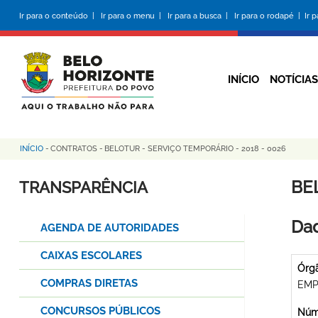
Pular
Ir para o conteúdo |
Ir para o menu |
Ir para a busca |
Ir para o rodapé |
Ir 
para
o
conteúdo
principal
INÍCIO
NOTÍCIAS
INÍCIO
-
CONTRATOS
-
BELOTUR - SERVIÇO TEMPORÁRIO - 2018 - 0026
Trilha
de
BE
TRANSPARÊNCIA
navegação
Dad
AGENDA DE AUTORIDADES
CAIXAS ESCOLARES
Órg
COMPRAS DIRETAS
EMP
CONCURSOS PÚBLICOS
Núme