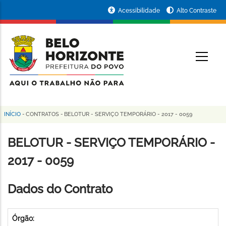
Pular
Portal
Acessibilidade
Alto Contraste
para
da
o
conteúdo
Prefeitura
O
principal
de
Belo
Horizonte
INÍCIO
-
CONTRATOS
-
BELOTUR - SERVIÇO TEMPORÁRIO - 2017 - 0059
Trilha
de
BELOTUR - SERVIÇO TEMPORÁRIO -
navegação
2017 - 0059
Dados do Contrato
Órgão: