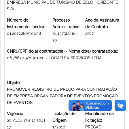
EMPRESA MUNICIPAL DE TURISMO DE BELO HORIZONTE
S/A
Número do
Processo
Ano da Assinatura
Instrumento Jurídico:
Administrativo:
do Contrato:
01.2017.2805.0058
01.157568.16-
2017
20
CNPJ/CPF do(a) contratado(a) - Nome do(a) contratado(a):
06.788.019/0001-20 - LOCAFLEX SERVICOS LTDA
Objeto:
PROMOVER REGISTRO DE PREÇO PARA CONTRATAÇÃO
DE EMPRESA ORGANIZADORA DE EVENTOS PROMOÇÃO
DE EVENTOS
Vigência:
Licitação de
Modalidade da
29-AUG-17 a 12-OCT-
Origem:
licitação:
17
1/2016
PREGAO