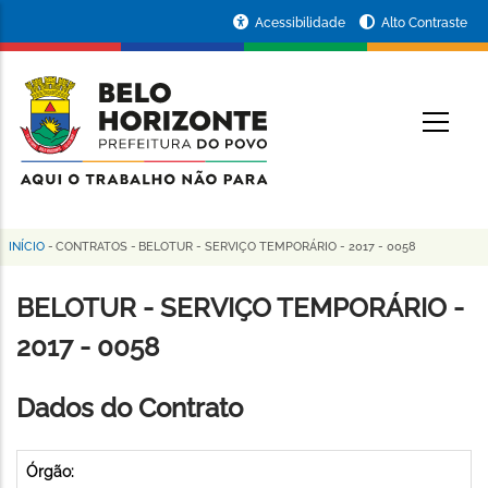
Pular
Portal
Acessibilidade
Alto Contraste
para
da
o
conteúdo
Prefeitura
O
principal
de
Belo
Horizonte
INÍCIO
-
CONTRATOS
-
BELOTUR - SERVIÇO TEMPORÁRIO - 2017 - 0058
Trilha
de
BELOTUR - SERVIÇO TEMPORÁRIO -
navegação
2017 - 0058
Dados do Contrato
Órgão: