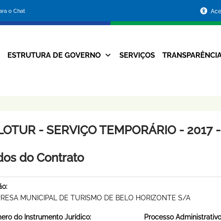
Portal
para o Chat
Ace
da
Prefeitura
ESTRUTURA DE GOVERNO
SERVIÇOS
TRANSPARÊNCI
Navegação
de
Principal
Belo
Horizonte
LOTUR - SERVIÇO TEMPORÁRIO - 2017 -
os do Contrato
ão:
RESA MUNICIPAL DE TURISMO DE BELO HORIZONTE S/A
ro do Instrumento Jurídico:
Processo Administrativo