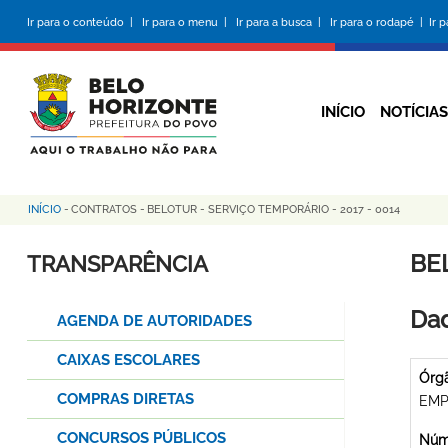
Pular
Ir para o conteúdo |
Ir para o menu |
Ir para a busca |
Ir para o rodapé |
Ir 
para
o
conteúdo
principal
INÍCIO
NOTÍCIAS
INÍCIO
-
CONTRATOS
-
BELOTUR - SERVIÇO TEMPORÁRIO - 2017 - 0014
Trilha
de
BE
TRANSPARÊNCIA
navegação
Dad
AGENDA DE AUTORIDADES
CAIXAS ESCOLARES
Órg
COMPRAS DIRETAS
EMP
CONCURSOS PÚBLICOS
Núme