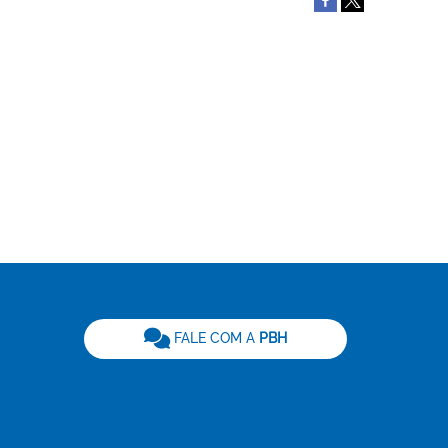
be
FALE COM A
PBH