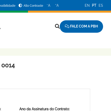
−
+
A
A
EN
PT
ES
ssibilidade
Alto Contraste
FALE COM A PBH
A
 0014
:
Ano da Assinatura do Contrato: