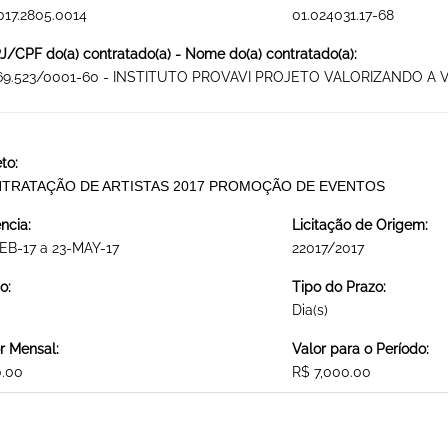
017.2805.0014
01.024031.17-68
/CPF do(a) contratado(a) - Nome do(a) contratado(a):
469.523/0001-60 - INSTITUTO PROVAVI PROJETO VALORIZANDO A 
to:
TRATAÇÃO DE ARTISTAS 2017 PROMOÇÃO DE EVENTOS
ncia:
Licitação de Origem:
EB-17 a 23-MAY-17
22017/2017
o:
Tipo do Prazo:
Dia(s)
r Mensal:
Valor para o Período:
0.00
R$ 7,000.00