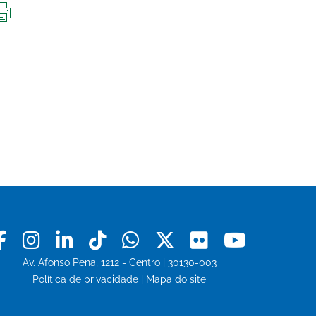
IMPRIMIR
ESTA
PÁGINA
Facebook
Instagram
Linkedin
Tiktok
Whatsapp
X
Flickr
Youtu
Av. Afonso Pena, 1212 - Centro | 30130-003
Política de privacidade
|
Mapa do site