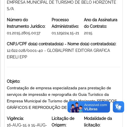
EMPRESA MUNICIPAL DE TURISMO DE BELO HORIZONTE
S/A
Número do
Processo
Ano da Assinatura
Instrumento Jurídico:
Administrativo:
do Contrato:
01.2015.2805.0037
01.129224.15-21
2015
CNPJ/CPF do(a) contratado(a) - Nome do(a) contratado(a):
12.622.028/0001-40 - GLOBALPRINT EDITORA GRAFICA
EIRELI EPP
Objeto:
Contratação de empresa especializada para prestação de
serviços de impressão e reprografia do Guia Turístico da
Empresa Municipal de Turismo de Belo Horizonte SERVIÇOS
GRÁFICOS E REPRODUÇÃO DE DOCUMENTOS
Vigência:
Licitação de
Modalidade da
16-AUG-15 a 15-AUG-
Origem:
licitação: