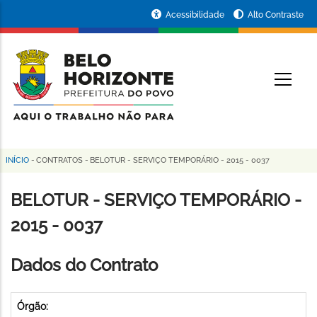
Pular
Portal
Acessibilidade
Alto Contraste
para
da
o
conteúdo
Prefeitura
O
principal
de
Belo
Horizonte
INÍCIO
-
CONTRATOS
-
BELOTUR - SERVIÇO TEMPORÁRIO - 2015 - 0037
Trilha
de
BELOTUR - SERVIÇO TEMPORÁRIO -
navegação
2015 - 0037
Dados do Contrato
Órgão: