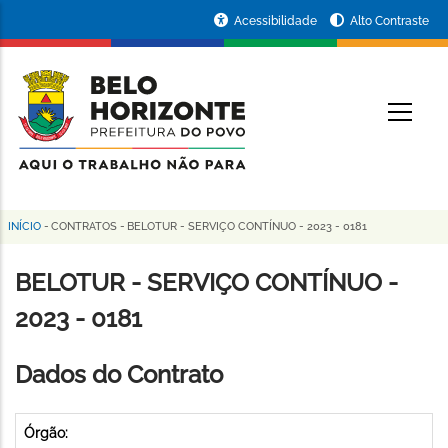
Pular
Portal
Acessibilidade
Alto Contraste
para
da
o
conteúdo
Prefeitura
O
principal
de
Belo
Horizonte
INÍCIO
-
CONTRATOS
-
BELOTUR - SERVIÇO CONTÍNUO - 2023 - 0181
Trilha
de
BELOTUR - SERVIÇO CONTÍNUO -
navegação
2023 - 0181
Dados do Contrato
Órgão: