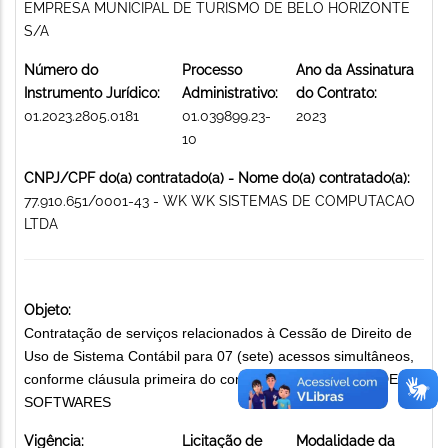
EMPRESA MUNICIPAL DE TURISMO DE BELO HORIZONTE
S/A
Número do
Processo
Ano da Assinatura
Instrumento Jurídico:
Administrativo:
do Contrato:
01.2023.2805.0181
01.039899.23-
2023
10
CNPJ/CPF do(a) contratado(a) - Nome do(a) contratado(a):
77.910.651/0001-43 - WK WK SISTEMAS DE COMPUTACAO
LTDA
Objeto:
Contratação de serviços relacionados à Cessão de Direito de
Uso de Sistema Contábil para 07 (sete) acessos simultâneos,
conforme cláusula primeira do contrato MANUTENÇÃO DE
SOFTWARES
Vigência:
Licitação de
Modalidade da