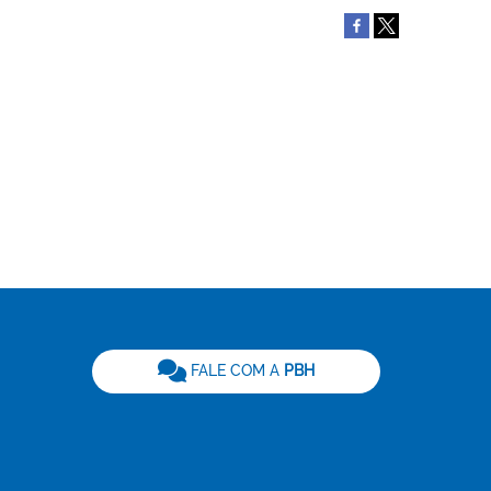
be
FALE COM A
PBH