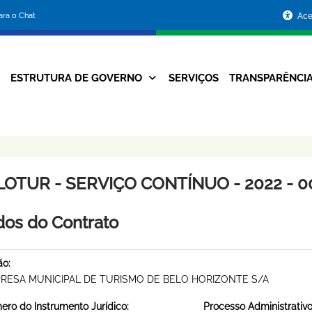
Portal
para o Chat
Ace
da
Prefeitura
ESTRUTURA DE GOVERNO
SERVIÇOS
TRANSPARÊNCI
Navegação
de
Principal
Belo
Horizonte
LOTUR - SERVIÇO CONTÍNUO - 2022 - 0
os do Contrato
ão:
RESA MUNICIPAL DE TURISMO DE BELO HORIZONTE S/A
ro do Instrumento Jurídico:
Processo Administrativo