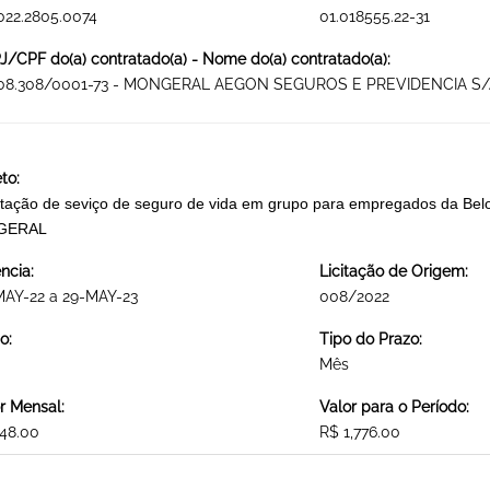
022.2805.0074
01.018555.22-31
/CPF do(a) contratado(a) - Nome do(a) contratado(a):
608.308/0001-73 - MONGERAL AEGON SEGUROS E PREVIDENCIA S/
to:
tação de seviço de seguro de vida em grupo para empregados da Bel
GERAL
ncia:
Licitação de Origem:
MAY-22 a 29-MAY-23
008/2022
o:
Tipo do Prazo:
Mês
r Mensal:
Valor para o Período:
48.00
R$ 1,776.00