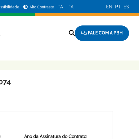
−
+
A
A
EN
PT
ES
ssibilidade
Alto Contraste
FALE COM A PBH
A
074
:
Ano da Assinatura do Contrato: