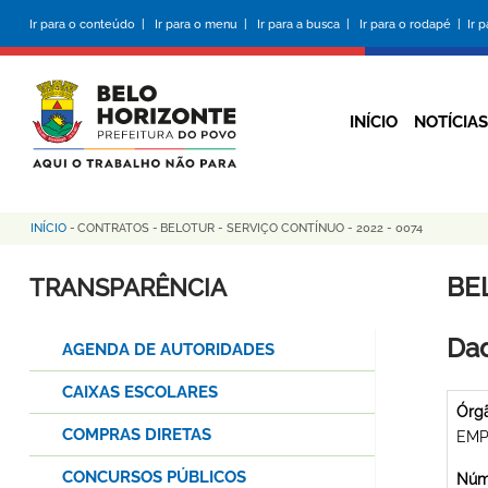
Pular
Ir para o conteúdo |
Ir para o menu |
Ir para a busca |
Ir para o rodapé |
Ir 
para
o
conteúdo
principal
INÍCIO
NOTÍCIAS
INÍCIO
-
CONTRATOS
-
BELOTUR - SERVIÇO CONTÍNUO - 2022 - 0074
Trilha
de
BE
TRANSPARÊNCIA
navegação
Dad
AGENDA DE AUTORIDADES
CAIXAS ESCOLARES
Órg
COMPRAS DIRETAS
EMP
CONCURSOS PÚBLICOS
Núme