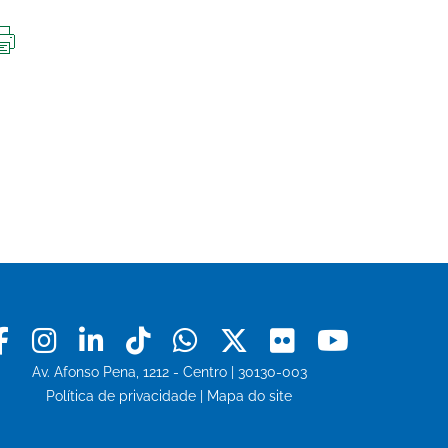
IMPRIMIR
ESTA
PÁGINA
Facebook
Instagram
Linkedin
Tiktok
Whatsapp
X
Flickr
Youtu
Av. Afonso Pena, 1212 - Centro | 30130-003
Política de privacidade
|
Mapa do site