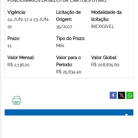
FUNCIONÁRIOS DA BELOTUR CARTÕES ÓTIMO
Vigência:
Licitação de
Modalidade da
24-JUN-17 a 23-JUN-
Origem:
licitação:
22
35/2017
INEXIGIVEL
Prazo:
Tipo do Prazo:
12
Mês
Valor Mensal:
Valor para o
Valor Global:
R$ 2,136.20
Período:
R$ 208,875.60
R$ 25,634.40
IMPRIMIR
ESTA
PÁGINA