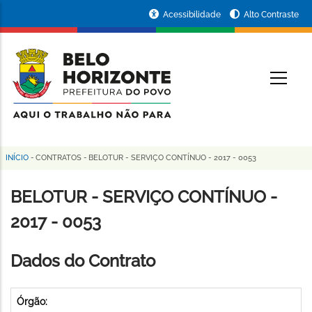
Pular
Portal
Acessibilidade
Alto Contraste
para
da
o
conteúdo
Prefeitura
O
principal
de
Belo
Horizonte
INÍCIO
-
CONTRATOS
-
BELOTUR - SERVIÇO CONTÍNUO - 2017 - 0053
Trilha
de
BELOTUR - SERVIÇO CONTÍNUO -
navegação
2017 - 0053
Dados do Contrato
Órgão: