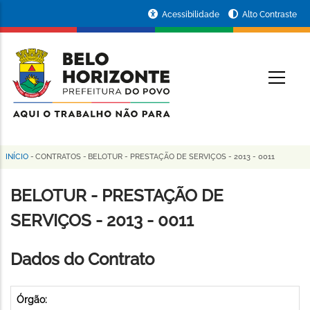
Pular
Portal
Acessibilidade
Alto Contraste
para
da
o
conteúdo
Prefeitura
O
principal
de
Belo
Horizonte
INÍCIO
-
CONTRATOS
-
BELOTUR - PRESTAÇÃO DE SERVIÇOS - 2013 - 0011
Trilha
de
BELOTUR - PRESTAÇÃO DE
navegação
SERVIÇOS - 2013 - 0011
Dados do Contrato
Órgão: