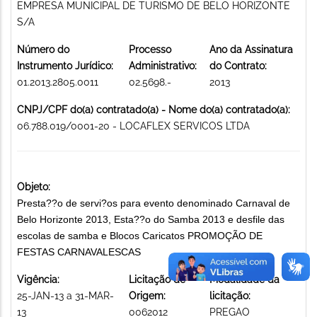
EMPRESA MUNICIPAL DE TURISMO DE BELO HORIZONTE
S/A
Número do
Processo
Ano da Assinatura
Instrumento Jurídico:
Administrativo:
do Contrato:
01.2013.2805.0011
02.5698.-
2013
CNPJ/CPF do(a) contratado(a) - Nome do(a) contratado(a):
06.788.019/0001-20 - LOCAFLEX SERVICOS LTDA
Objeto:
Presta??o de servi?os para evento denominado Carnaval de
Belo Horizonte 2013, Esta??o do Samba 2013 e desfile das
escolas de samba e Blocos Caricatos PROMOÇÃO DE
FESTAS CARNAVALESCAS
Vigência:
Licitação de
Modalidade da
25-JAN-13 a 31-MAR-
Origem:
licitação:
13
0062012
PREGAO