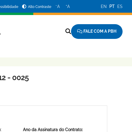
−
+
A
A
EN
PT
ES
ssibilidade
Alto Contraste
FALE COM A PBH
A
2 - 0025
:
Ano da Assinatura do Contrato: