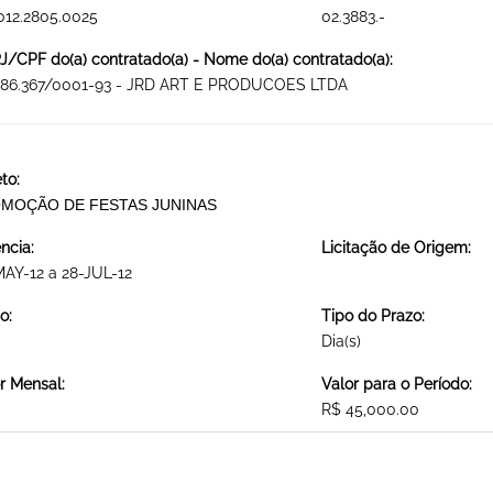
012.2805.0025
02.3883.-
/CPF do(a) contratado(a) - Nome do(a) contratado(a):
086.367/0001-93 - JRD ART E PRODUCOES LTDA
to:
MOÇÃO DE FESTAS JUNINAS
ncia:
Licitação de Origem:
AY-12 a 28-JUL-12
o:
Tipo do Prazo:
Dia(s)
r Mensal:
Valor para o Período:
R$ 45,000.00