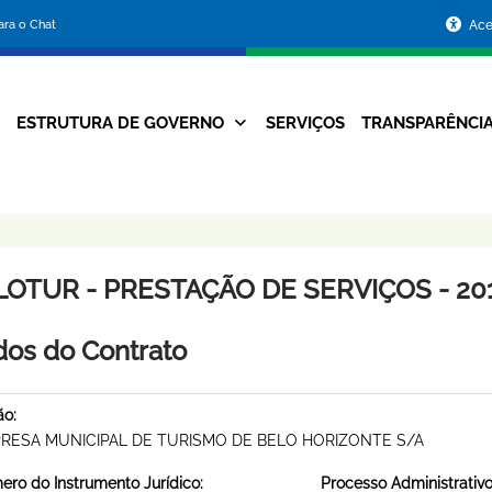
Portal
para o Chat
Ace
da
Prefeitura
ESTRUTURA DE GOVERNO
SERVIÇOS
TRANSPARÊNCI
Navegação
de
Principal
Belo
Horizonte
LOTUR - PRESTAÇÃO DE SERVIÇOS - 201
os do Contrato
ão:
RESA MUNICIPAL DE TURISMO DE BELO HORIZONTE S/A
ro do Instrumento Jurídico:
Processo Administrativo