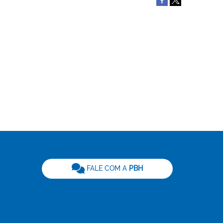
be
FALE COM A
PBH