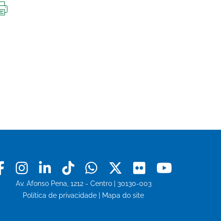
IMPRIMIR
ESTA
PÁGINA
Facebook
Instagram
Linkedin
Tiktok
Whatsapp
X
Flickr
Youtu
Av. Afonso Pena, 1212 - Centro | 30130-003
Política de privacidade
|
Mapa do site