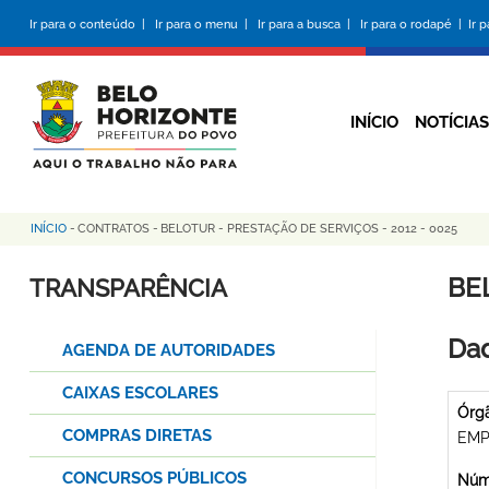
Pular
Ir para o conteúdo |
Ir para o menu |
Ir para a busca |
Ir para o rodapé |
Ir 
para
o
conteúdo
principal
INÍCIO
NOTÍCIAS
INÍCIO
-
CONTRATOS
-
BELOTUR - PRESTAÇÃO DE SERVIÇOS - 2012 - 0025
Trilha
de
BE
TRANSPARÊNCIA
navegação
Dad
AGENDA DE AUTORIDADES
CAIXAS ESCOLARES
Órg
COMPRAS DIRETAS
EMP
CONCURSOS PÚBLICOS
Núme