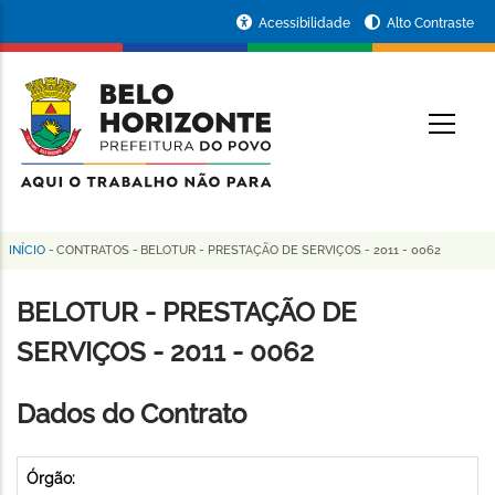
Pular
Portal
Acessibilidade
Alto Contraste
para
da
o
conteúdo
Prefeitura
O
principal
de
Belo
Horizonte
INÍCIO
-
CONTRATOS
-
BELOTUR - PRESTAÇÃO DE SERVIÇOS - 2011 - 0062
Trilha
de
BELOTUR - PRESTAÇÃO DE
navegação
SERVIÇOS - 2011 - 0062
Dados do Contrato
Órgão: