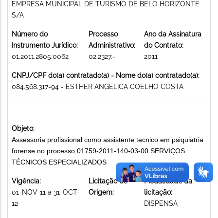
EMPRESA MUNICIPAL DE TURISMO DE BELO HORIZONTE
S/A
Número do
Processo
Ano da Assinatura
Instrumento Jurídico:
Administrativo:
do Contrato:
01.2011.2805.0062
02.2327.-
2011
CNPJ/CPF do(a) contratado(a) - Nome do(a) contratado(a):
084.568.317-94 - ESTHER ANGELICA COELHO COSTA
Objeto:
Assessoria profissional como assistente tecnico em psiquiatria
forense no processo 01759-2011-140-03-00 SERVIÇOS
TÉCNICOS ESPECIALIZADOS
Vigência:
Licitação de
Modalidade da
01-NOV-11 a 31-OCT-
Origem:
licitação:
12
DISPENSA