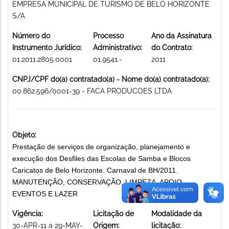
EMPRESA MUNICIPAL DE TURISMO DE BELO HORIZONTE
S/A
Número do
Processo
Ano da Assinatura
Instrumento Jurídico:
Administrativo:
do Contrato:
01.2011.2805.0001
01.9541.-
2011
CNPJ/CPF do(a) contratado(a) - Nome do(a) contratado(a):
00.862.596/0001-39 - FACA PRODUCOES LTDA
Objeto:
Prestação de serviços de organização, planejamento e
execução dos Desfiles das Escolas de Samba e Blocos
Caricatos de Belo Horizonte. Carnaval de BH/2011.
MANUTENÇÃO, CONSERVAÇÃO, LIMPEZA, APOIO,
EVENTOS E LAZER
Vigência:
Licitação de
Modalidade da
30-APR-11 a 29-MAY-
Origem:
licitação: