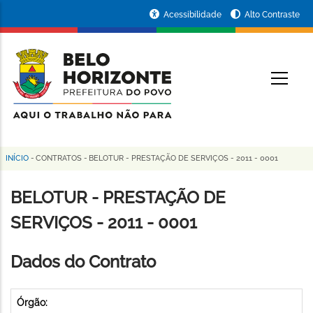
Pular
Portal
Acessibilidade
Alto Contraste
para
da
o
conteúdo
Prefeitura
O
principal
de
Belo
Horizonte
INÍCIO
-
CONTRATOS
-
BELOTUR - PRESTAÇÃO DE SERVIÇOS - 2011 - 0001
Trilha
de
BELOTUR - PRESTAÇÃO DE
navegação
SERVIÇOS - 2011 - 0001
Dados do Contrato
Órgão: