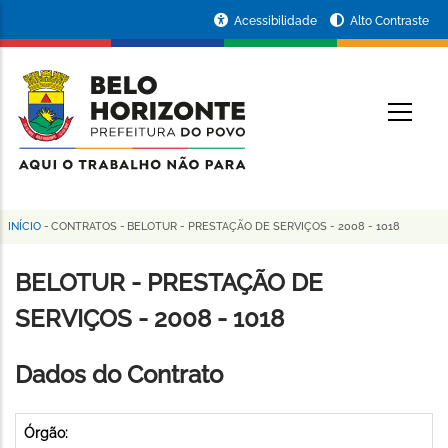
Pular
Portal
Acessibilidade
Alto Contraste
para
da
o
conteúdo
Prefeitura
O
principal
de
Belo
Horizonte
INÍCIO
-
CONTRATOS
-
BELOTUR - PRESTAÇÃO DE SERVIÇOS - 2008 - 1018
Trilha
de
BELOTUR - PRESTAÇÃO DE
navegação
SERVIÇOS - 2008 - 1018
Dados do Contrato
Órgão: