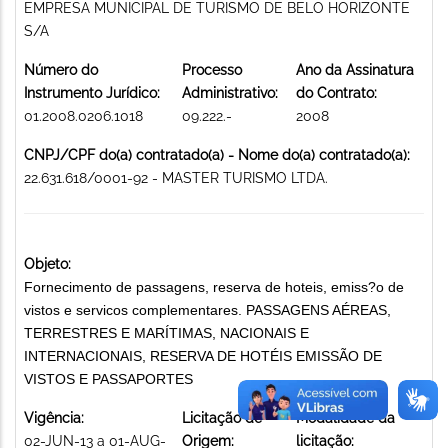
EMPRESA MUNICIPAL DE TURISMO DE BELO HORIZONTE
S/A
Número do
Processo
Ano da Assinatura
Instrumento Jurídico:
Administrativo:
do Contrato:
01.2008.0206.1018
09.222.-
2008
CNPJ/CPF do(a) contratado(a) - Nome do(a) contratado(a):
22.631.618/0001-92 - MASTER TURISMO LTDA.
Objeto:
Fornecimento de passagens, reserva de hoteis, emiss?o de
vistos e servicos complementares. PASSAGENS AÉREAS,
TERRESTRES E MARÍTIMAS, NACIONAIS E
INTERNACIONAIS, RESERVA DE HOTÉIS EMISSÃO DE
VISTOS E PASSAPORTES
Vigência:
Licitação de
Modalidade da
02-JUN-13 a 01-AUG-
Origem:
licitação: