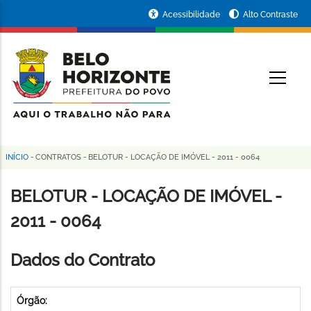
Pular
Portal
Acessibilidade
Alto Contraste
para
da
o
conteúdo
Prefeitura
O
principal
de
Belo
Horizonte
INÍCIO
-
CONTRATOS
-
BELOTUR - LOCAÇÃO DE IMÓVEL - 2011 - 0064
Trilha
de
BELOTUR - LOCAÇÃO DE IMÓVEL -
navegação
2011 - 0064
Dados do Contrato
Órgão: