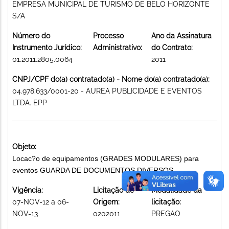
EMPRESA MUNICIPAL DE TURISMO DE BELO HORIZONTE
S/A
Número do
Processo
Ano da Assinatura
Instrumento Jurídico:
Administrativo:
do Contrato:
01.2011.2805.0064
2011
CNPJ/CPF do(a) contratado(a) - Nome do(a) contratado(a):
04.978.633/0001-20 - AUREA PUBLICIDADE E EVENTOS
LTDA. EPP
Objeto:
Locac?o de equipamentos (GRADES MODULARES) para
eventos GUARDA DE DOCUMENTOS DIVERSOS
Vigência:
Licitação de
Modalidade da
07-NOV-12 a 06-
Origem:
licitação:
NOV-13
0202011
PREGAO