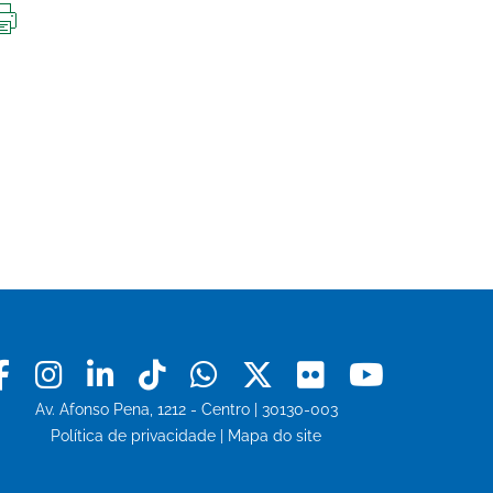
IMPRIMIR
ESTA
PÁGINA
Facebook
Instagram
Linkedin
Tiktok
Whatsapp
X
Flickr
Youtu
Av. Afonso Pena, 1212 - Centro | 30130-003
Política de privacidade
|
Mapa do site