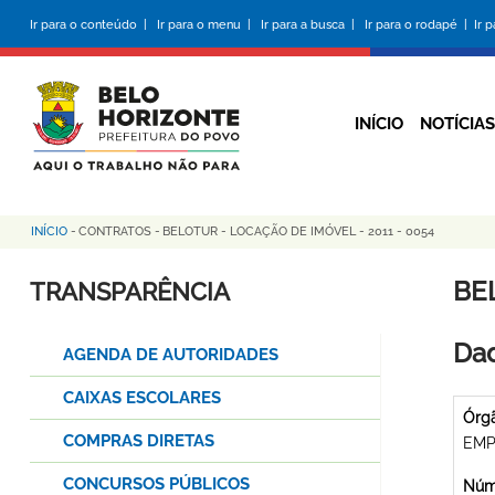
Pular
Ir para o conteúdo |
Ir para o menu |
Ir para a busca |
Ir para o rodapé |
Ir 
para
o
conteúdo
principal
INÍCIO
NOTÍCIAS
INÍCIO
-
CONTRATOS
-
BELOTUR - LOCAÇÃO DE IMÓVEL - 2011 - 0054
Trilha
de
BE
TRANSPARÊNCIA
navegação
Dad
AGENDA DE AUTORIDADES
CAIXAS ESCOLARES
Órg
COMPRAS DIRETAS
EMP
CONCURSOS PÚBLICOS
Núme