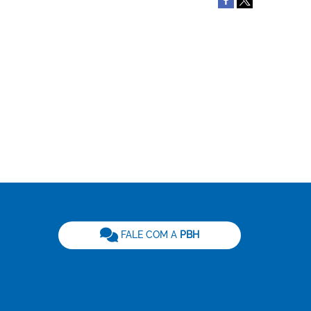
be
FALE COM A
PBH