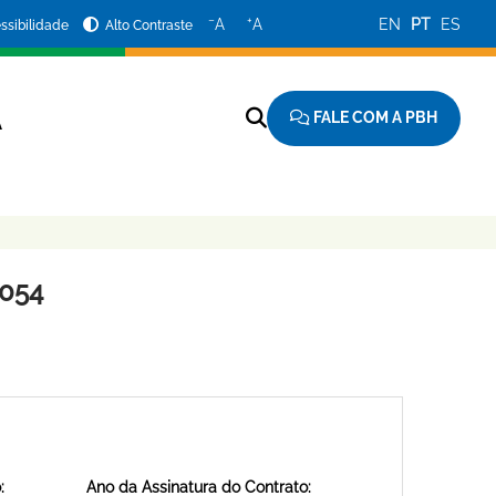
−
+
A
A
EN
PT
ES
ssibilidade
Alto Contraste
FALE COM A PBH
A
0054
:
Ano da Assinatura do Contrato: