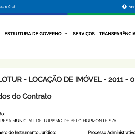
Portal
para o Chat
Ace
da
Prefeitura
ESTRUTURA DE GOVERNO
SERVIÇOS
TRANSPARÊNCI
Navegação
de
Principal
Belo
Horizonte
LOTUR - LOCAÇÃO DE IMÓVEL - 2011 - 
os do Contrato
ão:
RESA MUNICIPAL DE TURISMO DE BELO HORIZONTE S/A
ro do Instrumento Jurídico:
Processo Administrativo