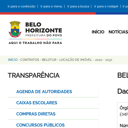
Pular
Ir para o conteúdo |
Ir para o menu |
Ir para a busca |
Ir para o rodapé |
Ir 
para
o
conteúdo
principal
INÍCIO
NOTÍCIAS
INÍCIO
-
CONTRATOS
-
BELOTUR - LOCAÇÃO DE IMÓVEL - 2010 - 1037
Trilha
de
BE
TRANSPARÊNCIA
navegação
Dad
AGENDA DE AUTORIDADES
CAIXAS ESCOLARES
Órg
COMPRAS DIRETAS
EMP
CONCURSOS PÚBLICOS
Núme