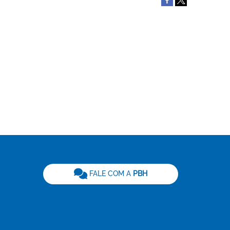
be
FALE COM A
PBH