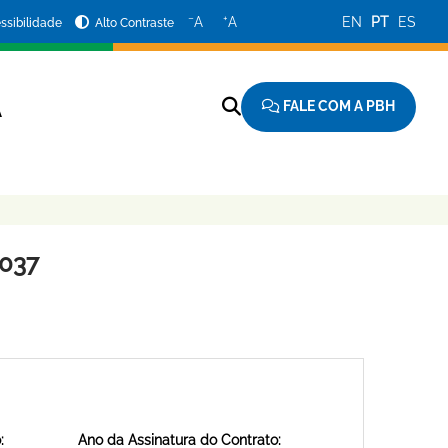
−
+
A
A
EN
PT
ES
ssibilidade
Alto Contraste
FALE COM A PBH
A
1037
:
Ano da Assinatura do Contrato: