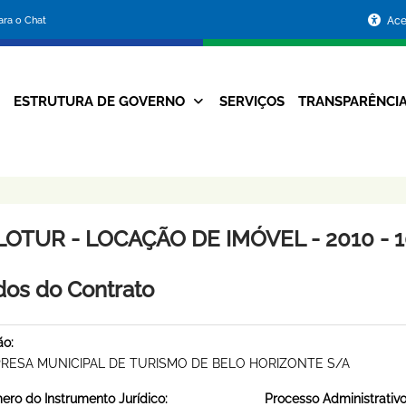
Portal
para o Chat
Ace
da
Prefeitura
ESTRUTURA DE GOVERNO
SERVIÇOS
TRANSPARÊNCI
Navegação
de
Principal
Belo
Horizonte
LOTUR - LOCAÇÃO DE IMÓVEL - 2010 - 
os do Contrato
ão:
RESA MUNICIPAL DE TURISMO DE BELO HORIZONTE S/A
ro do Instrumento Jurídico:
Processo Administrativo