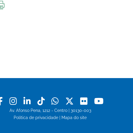
IMPRIMIR
ESTA
PÁGINA
Facebook
Instagram
Linkedin
Tiktok
Whatsapp
X
Flickr
Youtu
Av. Afonso Pena, 1212 - Centro | 30130-003
Política de privacidade
|
Mapa do site