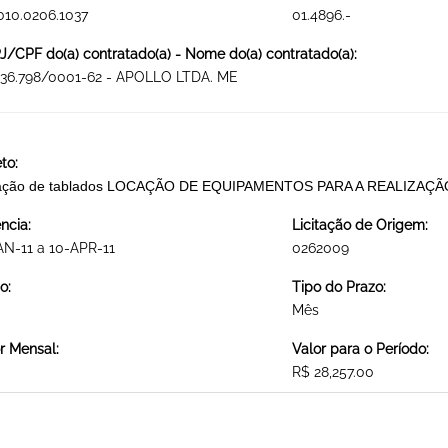
010.0206.1037
01.4896.-
/CPF do(a) contratado(a) - Nome do(a) contratado(a):
636.798/0001-62 - APOLLO LTDA. ME
to:
ação de tablados LOCAÇÃO DE EQUIPAMENTOS PARA A REALIZAÇ
ncia:
Licitação de Origem:
AN-11 a 10-APR-11
0262009
o:
Tipo do Prazo:
Mês
r Mensal:
Valor para o Período:
R$ 28,257.00