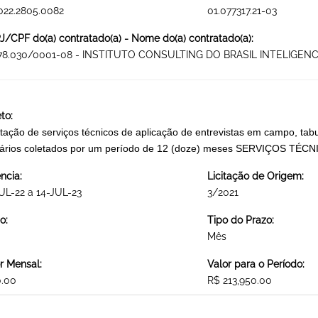
022.2805.0082
01.077317.21-03
/CPF do(a) contratado(a) - Nome do(a) contratado(a):
078.030/0001-08 - INSTITUTO CONSULTING DO BRASIL INTELIGEN
to:
tação de serviços técnicos de aplicação de entrevistas em campo, tab
ários coletados por um período de 12 (doze) meses SERVIÇOS TÉ
ncia:
Licitação de Origem:
UL-22 a 14-JUL-23
3/2021
o:
Tipo do Prazo:
Mês
r Mensal:
Valor para o Período:
0.00
R$ 213,950.00