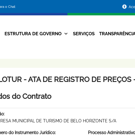
Portal
para o Chat
Ace
da
Prefeitura
ESTRUTURA DE GOVERNO
SERVIÇOS
TRANSPARÊNCI
Navegação
de
Principal
Belo
Horizonte
LOTUR - ATA DE REGISTRO DE PREÇOS -
os do Contrato
ão:
RESA MUNICIPAL DE TURISMO DE BELO HORIZONTE S/A
ro do Instrumento Jurídico:
Processo Administrativo