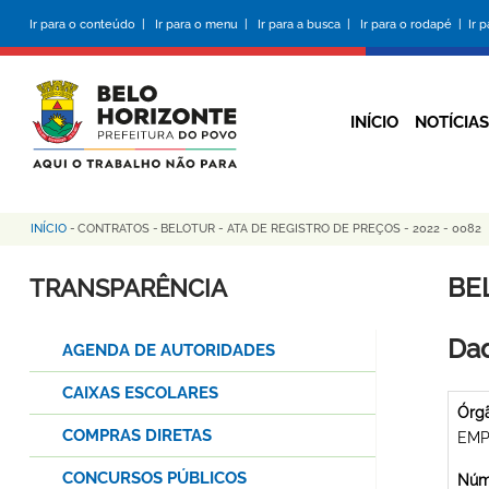
Pular
Ir para o conteúdo |
Ir para o menu |
Ir para a busca |
Ir para o rodapé |
Ir 
para
o
conteúdo
principal
INÍCIO
NOTÍCIAS
INÍCIO
-
CONTRATOS
-
BELOTUR - ATA DE REGISTRO DE PREÇOS - 2022 - 0082
Trilha
de
BE
TRANSPARÊNCIA
navegação
Dad
AGENDA DE AUTORIDADES
CAIXAS ESCOLARES
Órg
COMPRAS DIRETAS
EMP
CONCURSOS PÚBLICOS
Núme