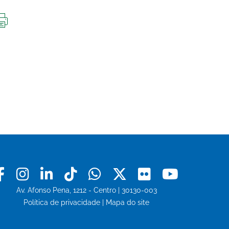
IMPRIMIR
ESTA
PÁGINA
Facebook
Instagram
Linkedin
Tiktok
Whatsapp
X
Flickr
Youtu
Av. Afonso Pena, 1212 - Centro | 30130-003
Política de privacidade
|
Mapa do site