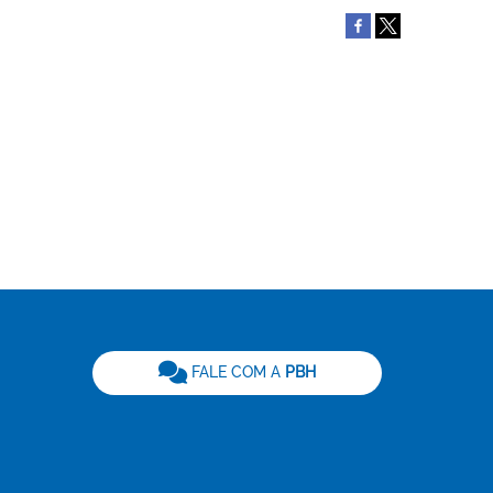
be
FALE COM A
PBH