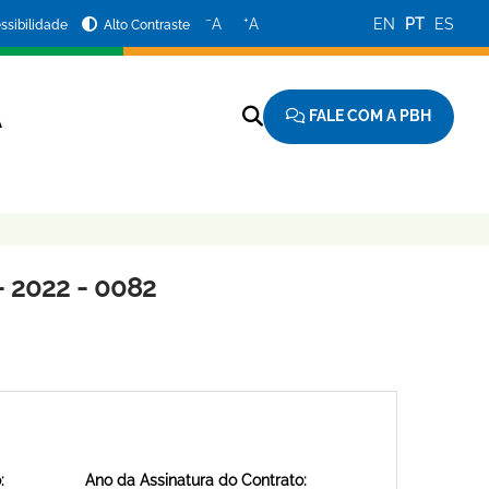
−
+
A
A
EN
PT
ES
ssibilidade
Alto Contraste
FALE COM A PBH
A
 2022 - 0082
:
Ano da Assinatura do Contrato: