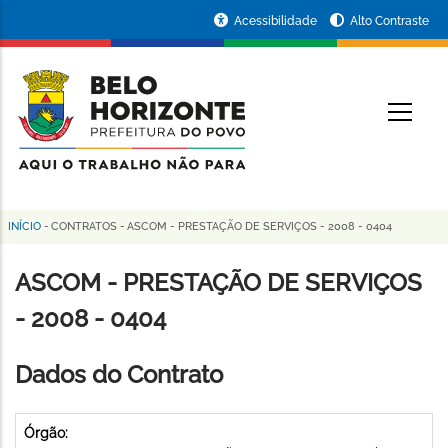
Pular
Portal
Acessibilidade
Alto Contraste
para
da
o
conteúdo
Prefeitura
O
principal
de
Belo
Horizonte
INÍCIO
-
CONTRATOS
-
ASCOM - PRESTAÇÃO DE SERVIÇOS - 2008 - 0404
Trilha
de
ASCOM - PRESTAÇÃO DE SERVIÇOS
navegação
- 2008 - 0404
Dados do Contrato
Órgão: