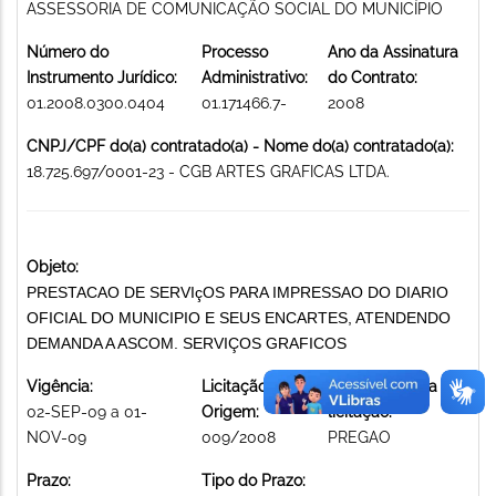
ASSESSORIA DE COMUNICAÇÃO SOCIAL DO MUNICÍPIO
Número do
Processo
Ano da Assinatura
Instrumento Jurídico:
Administrativo:
do Contrato:
01.2008.0300.0404
01.171466.7-
2008
CNPJ/CPF do(a) contratado(a) - Nome do(a) contratado(a):
18.725.697/0001-23 - CGB ARTES GRAFICAS LTDA.
Objeto:
PRESTACAO DE SERVIçOS PARA IMPRESSAO DO DIARIO
OFICIAL DO MUNICIPIO E SEUS ENCARTES, ATENDENDO
DEMANDA A ASCOM. SERVIÇOS GRAFICOS
Vigência:
Licitação de
Modalidade da
02-SEP-09 a 01-
Origem:
licitação:
NOV-09
009/2008
PREGAO
Prazo:
Tipo do Prazo: