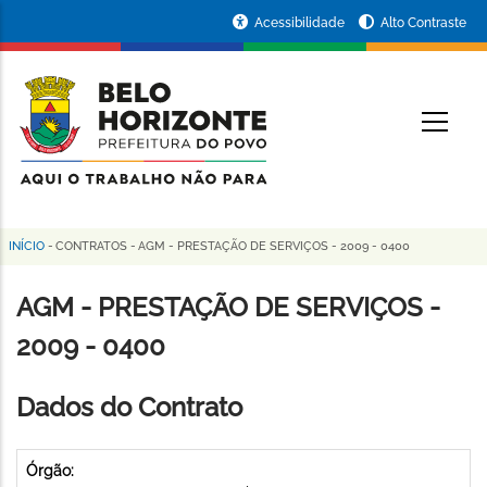
Pular
Portal
Acessibilidade
Alto Contraste
para
da
o
conteúdo
Prefeitura
O
principal
de
Belo
Horizonte
INÍCIO
-
CONTRATOS
-
AGM - PRESTAÇÃO DE SERVIÇOS - 2009 - 0400
Trilha
de
AGM - PRESTAÇÃO DE SERVIÇOS -
navegação
2009 - 0400
Dados do Contrato
Órgão: