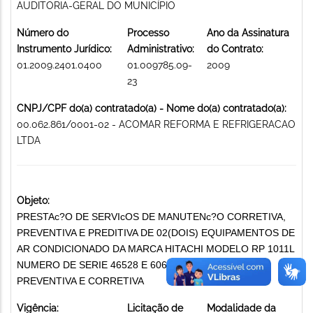
AUDITORIA-GERAL DO MUNICÍPIO
Número do
Processo
Ano da Assinatura
Instrumento Jurídico:
Administrativo:
do Contrato:
01.2009.2401.0400
01.009785.09-
2009
23
CNPJ/CPF do(a) contratado(a) - Nome do(a) contratado(a):
00.062.861/0001-02 - ACOMAR REFORMA E REFRIGERACAO
LTDA
Objeto:
PRESTAc?O DE SERVIcOS DE MANUTENc?O CORRETIVA,
PREVENTIVA E PREDITIVA DE 02(DOIS) EQUIPAMENTOS DE
AR CONDICIONADO DA MARCA HITACHI MODELO RP 1011L
NUMERO DE SERIE 46528 E 60665. MANUTENÇÃO
PREVENTIVA E CORRETIVA
Vigência:
Licitação de
Modalidade da