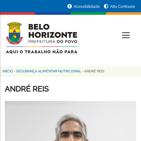
Pular
Portal
Acessibilidade
Alto Contraste
para
da
o
conteúdo
Prefeitura
O
principal
de
Belo
Horizonte
INÍCIO
-
SEGURANÇA ALIMENTAR NUTRICIONAL
-
ANDRÉ REIS
Trilha
de
ANDRÉ REIS
navegação