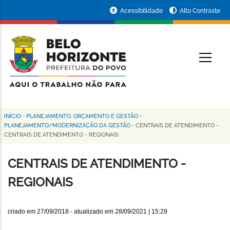
Pular
Portal
Acessibilidade
Alto Contraste
para
da
o
conteúdo
Prefeitura
O
principal
de
Belo
Horizonte
INÍCIO
-
PLANEJAMENTO, ORÇAMENTO E GESTÃO
-
Trilha
PLANEJAMENTO/MODERNIZAÇÃO DA GESTÃO
-
CENTRAIS DE ATENDIMENTO
-
CENTRAIS DE ATENDIMENTO - REGIONAIS
de
navegação
CENTRAIS DE ATENDIMENTO -
REGIONAIS
criado em
27/09/2018
- atualizado em
28/09/2021 | 15:29