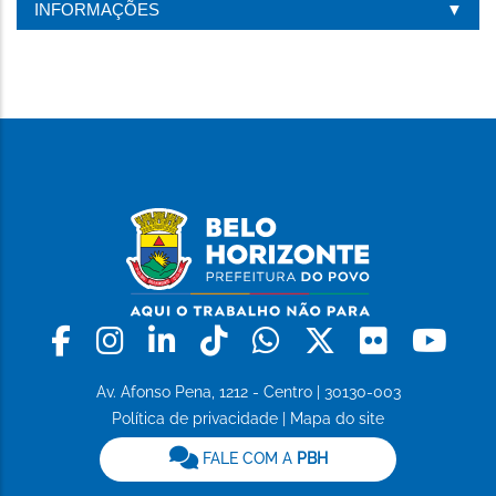
INFORMAÇÕES
Facebook
Instagram
Linkedin
Tiktok
Whatsapp
X
Flickr
Yo
Av. Afonso Pena, 1212 - Centro | 30130-003
Política de privacidade
|
Mapa do site
FALE COM A
PBH