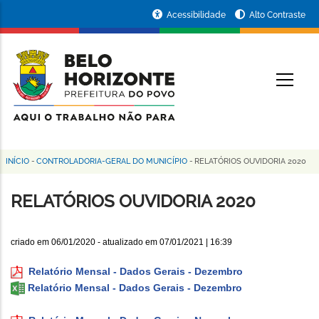
Pular
Portal
Acessibilidade
Alto Contraste
para
da
o
conteúdo
Prefeitura
O
principal
de
Belo
Horizonte
INÍCIO
-
CONTROLADORIA-GERAL DO MUNICÍPIO
-
RELATÓRIOS OUVIDORIA 2020
Trilha
de
RELATÓRIOS OUVIDORIA 2020
navegação
criado em
06/01/2020
- atualizado em
07/01/2021 | 16:39
Relatório Mensal - Dados Gerais - Dezembro
Relatório Mensal - Dados Gerais - Dezembro