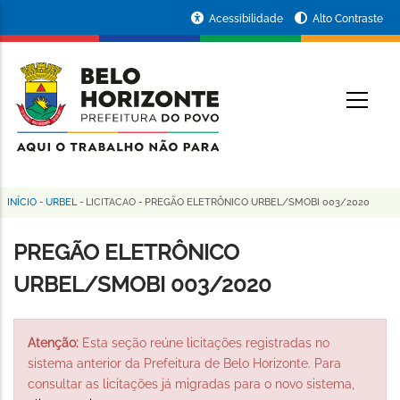
Pular
Portal
Acessibilidade
Alto Contraste
para
da
o
conteúdo
Prefeitura
O
principal
de
Belo
Horizonte
INÍCIO
-
URBEL
-
LICITACAO
-
PREGÃO ELETRÔNICO URBEL/SMOBI 003/2020
Trilha
de
PREGÃO ELETRÔNICO
navegação
URBEL/SMOBI 003/2020
Atenção:
Esta seção reúne licitações registradas no
sistema anterior da Prefeitura de Belo Horizonte. Para
consultar as licitações já migradas para o novo sistema,