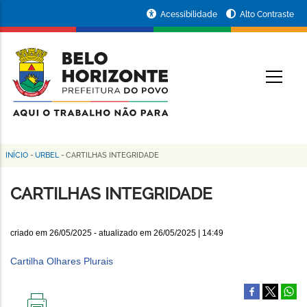
Pular
Portal
Acessibilidade
Alto Contraste
para
da
o
conteúdo
Prefeitura
O
principal
de
Belo
Horizonte
INÍCIO
-
URBEL
-
CARTILHAS INTEGRIDADE
Trilha
de
CARTILHAS INTEGRIDADE
navegação
criado em
26/05/2025
- atualizado em
26/05/2025 | 14:49
Cartilha Olhares Plurais