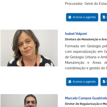
Procurador- Geral do Esta
Acesse a agenda
D
Isabel Volponi
Diretora de Manutenção e Áre
Formada em Geologia pel
com especialização em Geo
de Geologia Urbana e Ambi
Manutenção e Áreas d
coordenação e gestão do P
Acesse a agenda
D
Marcelo Campos Guabiro
Diretor de Regularização e M