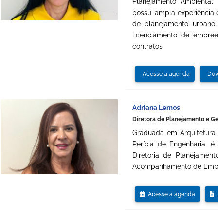
Planejamento Ambiental U
possui ampla experiência
de planejamento urbano,
licenciamento de empree
contratos.
Acesse a agenda
Dow
Adriana Lemos
Diretora de Planejamento e G
Graduada em Arquitetura
Perícia de Engenharia, é
Diretoria de Planejamen
Acompanhamento de Empr
Acesse a agenda
D