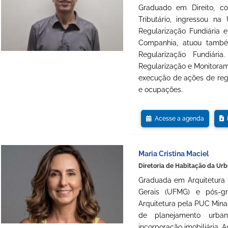
Graduado em Direito, co
Tributário, ingressou n
Regularização Fundiária 
Companhia, atuou també
Regularização Fundiári
Regularização e Monitoram
execução de ações de regul
e ocupações.
Acesse a agenda
D
Maria Cristina Maciel
Diretoria de Habitação da Urb
Graduada em Arquitetura 
Gerais (UFMG) e pós-
Arquitetura pela PUC Mina
de planejamento urban
incorporação imobiliária. 