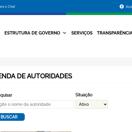
Portal
para o Chat
Ace
da
Prefeitura
ESTRUTURA DE GOVERNO
SERVIÇOS
TRANSPARÊNCI
Navegação
de
Principal
Belo
Horizonte
ENDA DE AUTORIDADES
Situação
quisar