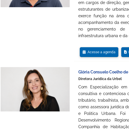
em cargos de direção, ger
estruturantes de urbaniza
exerce função na área 
acompanhamento da execu
no gerenciamento de c
infraestrutura urbana e da
Acesse a agenda
D
Glória Consuelo Coelho de
Diretora Jurídica da Urbel
Com Especialização em D
consultiva e contenciosa co
tributário, trabalhista, am
como assessora jurídica 
e Política Urbana. Foi
Desenvolvimento Regio
Companhia de Habitaçã