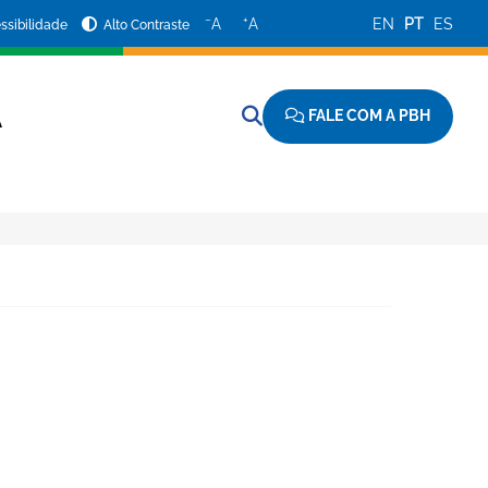
−
+
A
A
EN
PT
ES
ssibilidade
Alto Contraste
FALE COM A PBH
A