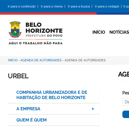
Pular
Ir para o conteúdo |
Ir para o menu |
Ir para a busca |
Ir para o rodapé |
Ir 
para
o
conteúdo
principal
INÍCIO
NOTÍCIAS
INÍCIO
-
AGENDA DE AUTORIDADES
-
AGENDA DE AUTORIDADES
Trilha
de
AG
URBEL
navegação
COMPANHIA URBANIZADORA E DE
Pes
HABITAÇÃO DE BELO HORIZONTE
A EMPRESA
QUEM É QUEM