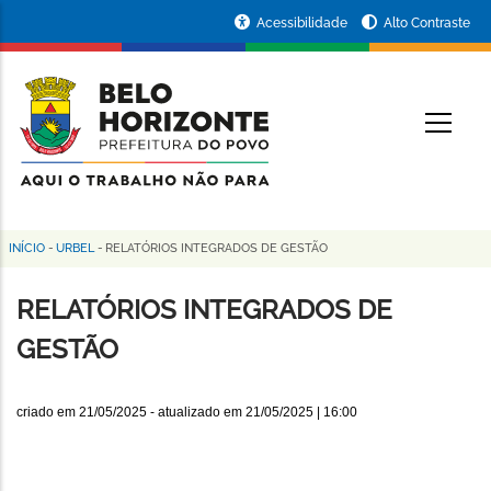
Pular
Portal
Acessibilidade
Alto Contraste
para
da
o
conteúdo
Prefeitura
O
principal
de
Belo
Horizonte
INÍCIO
-
URBEL
-
RELATÓRIOS INTEGRADOS DE GESTÃO
Trilha
de
RELATÓRIOS INTEGRADOS DE
navegação
GESTÃO
criado em
21/05/2025
- atualizado em
21/05/2025 | 16:00