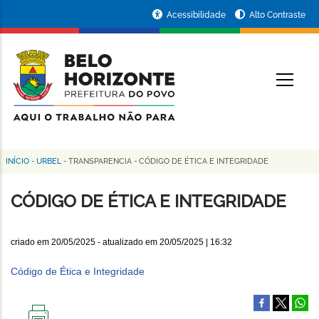
Pular
Portal
Acessibilidade
Alto Contraste
para
da
o
conteúdo
Prefeitura
O
principal
de
Belo
Horizonte
INÍCIO
-
URBEL
-
TRANSPARENCIA
-
CÓDIGO DE ÉTICA E INTEGRIDADE
Trilha
de
CÓDIGO DE ÉTICA E INTEGRIDADE
navegação
criado em
20/05/2025
- atualizado em
20/05/2025 | 16:32
Código de Ética e Integridade