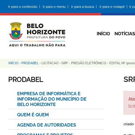
Pular
Ir para o conteúdo |
Ir para o menu |
Ir para a busca |
Ir para o rodapé |
Ir 
para
o
conteúdo
principal
INÍCIO
NOTÍCIAS
INÍCIO
-
PRODABEL
-
LICITACAO
-
SRP - PREGÃO ELETRÔNICO - EDITAL Nº 900
Trilha
de
SR
PRODABEL
navegação
EMPRESA DE INFORMÁTICA E
INFORMAÇÃO DO MUNICÍPIO DE
Ate
BELO HORIZONTE
lic
QUEM É QUEM
criado
AGENDA DE AUTORIDADES