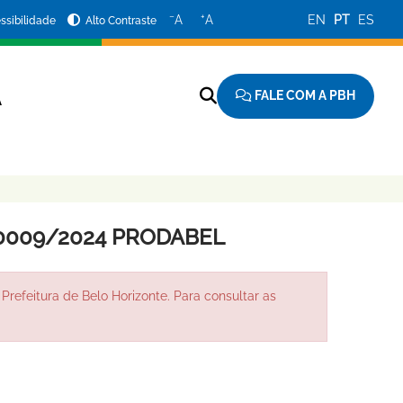
−
+
A
A
EN
PT
ES
ssibilidade
Alto Contraste
FALE COM A PBH
A
90009/2024 PRODABEL
Prefeitura de Belo Horizonte. Para consultar as