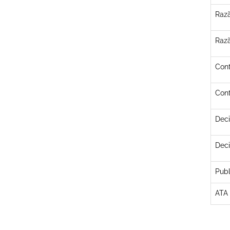
Razã
Razã
Cont
Cont
Deci
Deci
Publ
ATA