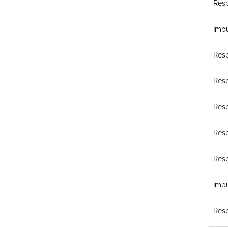
Resp
Impu
Resp
Resp
Resp
Resp
Resp
Impu
Resp