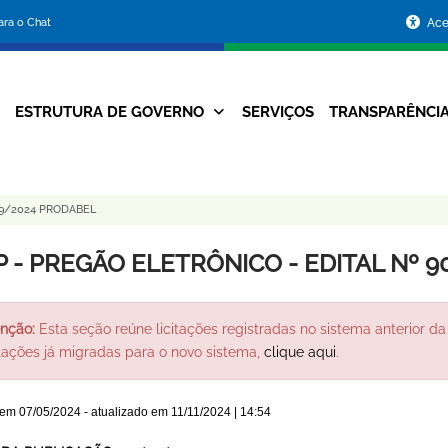
Portal
para o Chat
Ace
da
Prefeitura
ESTRUTURA DE GOVERNO
SERVIÇOS
TRANSPARÊNCI
Navegação
de
Principal
Belo
09/2024 PRODABEL
Horizonte
P - PREGÃO ELETRÔNICO - EDITAL Nº 
nção:
Esta seção reúne licitações registradas no sistema anterior da 
itações já migradas para o novo sistema,
clique aqui
.
 em
07/05/2024
- atualizado em
11/11/2024 | 14:54