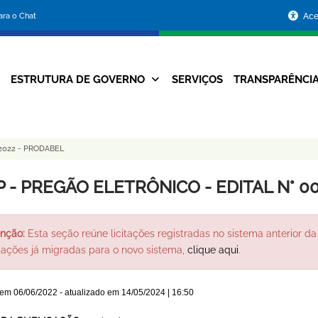
Portal
para o Chat
Ace
da
Prefeitura
ESTRUTURA DE GOVERNO
SERVIÇOS
TRANSPARÊNCI
Navegação
de
Principal
Belo
2022 - PRODABEL
Horizonte
P - PREGÃO ELETRÔNICO - EDITAL N° 0
nção:
Esta seção reúne licitações registradas no sistema anterior da 
itações já migradas para o novo sistema,
clique aqui
.
 em
06/06/2022
- atualizado em
14/05/2024 | 16:50