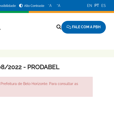
−
+
A
A
EN
PT
ES
ssibilidade
Alto Contraste
FALE COM A PBH
A
08/2022 - PRODABEL
Prefeitura de Belo Horizonte. Para consultar as