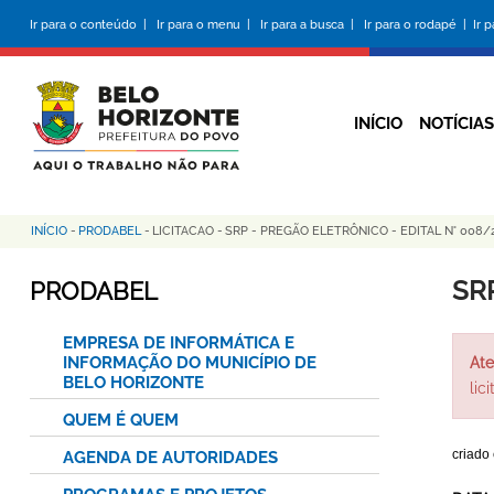
Pular
Ir para o conteúdo |
Ir para o menu |
Ir para a busca |
Ir para o rodapé |
Ir 
para
o
conteúdo
principal
INÍCIO
NOTÍCIAS
INÍCIO
-
PRODABEL
-
LICITACAO
-
SRP - PREGÃO ELETRÔNICO - EDITAL N° 008/
Trilha
de
SR
PRODABEL
navegação
EMPRESA DE INFORMÁTICA E
INFORMAÇÃO DO MUNICÍPIO DE
Ate
BELO HORIZONTE
lic
QUEM É QUEM
criado
AGENDA DE AUTORIDADES