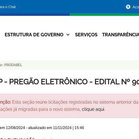
Portal
para o Chat
Ace
da
Prefeitura
ESTRUTURA DE GOVERNO
SERVIÇOS
TRANSPARÊNCI
Navegação
de
Principal
Belo
20- PRODABEL
Horizonte
P - PREGÃO ELETRÔNICO - EDITAL Nº 9
nção:
Esta seção reúne licitações registradas no sistema anterior da 
itações já migradas para o novo sistema,
clique aqui
.
 em
12/08/2024
- atualizado em
11/11/2024 | 15:46