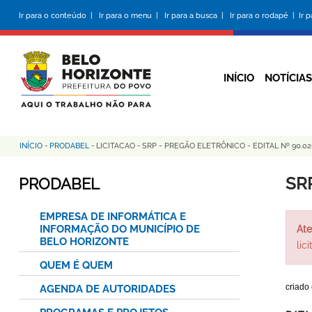
Pular
Ir para o conteúdo |
Ir para o menu |
Ir para a busca |
Ir para o rodapé |
Ir 
para
o
conteúdo
principal
INÍCIO
NOTÍCIAS
INÍCIO
-
PRODABEL
-
LICITACAO
-
SRP - PREGÃO ELETRÔNICO - EDITAL Nº 90.0
Trilha
de
SR
PRODABEL
navegação
EMPRESA DE INFORMÁTICA E
INFORMAÇÃO DO MUNICÍPIO DE
Ate
BELO HORIZONTE
lic
QUEM É QUEM
criado
AGENDA DE AUTORIDADES