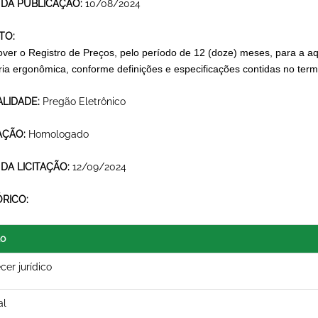
 DA PUBLICAÇÃO:
10/08/2024
TO:
ver o Registro de Preços, pelo período de 12 (doze) meses, para a aqu
ória ergonômica, conforme definições e especificações contidas no term
LIDADE:
Pregão Eletrônico
AÇÃO:
Homologado
 DA LICITAÇÃO:
12/09/2024
ÓRICO:
lo
cer jurídico
al