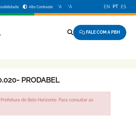
−
+
A
A
EN
PT
ES
ssibilidade
Alto Contraste
FALE COM A PBH
A
0.020- PRODABEL
Prefeitura de Belo Horizonte. Para consultar as