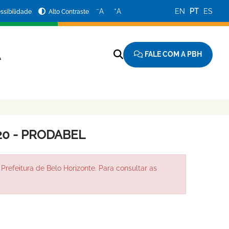
−
+
A
A
EN
PT
ES
ssibilidade
Alto Contraste
FALE COM A PBH
A
20 - PRODABEL
Prefeitura de Belo Horizonte. Para consultar as