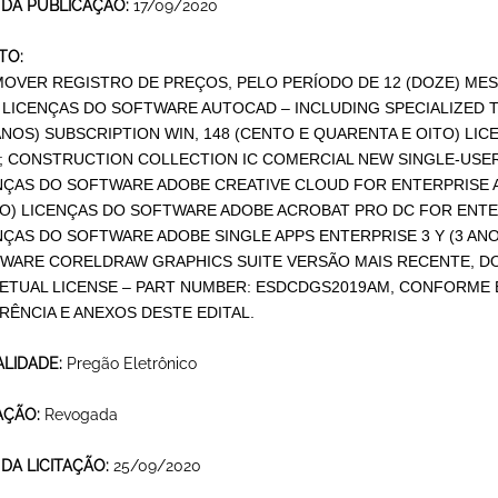
 DA PUBLICAÇÃO:
17/09/2020
TO:
OVER REGISTRO DE PREÇOS, PELO PERÍODO DE 12 (DOZE) MESES
) LICENÇAS DO SOFTWARE AUTOCAD – INCLUDING SPECIALIZED
ANOS) SUBSCRIPTION WIN, 148 (CENTO E QUARENTA E OITO) L
; CONSTRUCTION COLLECTION IC COMERCIAL NEW SINGLE-USER E
NÇAS DO SOFTWARE ADOBE CREATIVE CLOUD FOR ENTERPRISE ALL
TO) LICENÇAS DO SOFTWARE ADOBE ACROBAT PRO DC FOR ENTERP
NÇAS DO SOFTWARE ADOBE SINGLE APPS ENTERPRISE 3 Y (3 ANOS
WARE CORELDRAW GRAPHICS SUITE VERSÃO MAIS RECENTE, D
ETUAL LICENSE – PART NUMBER: ESDCDGS2019AM, CONFORME 
RÊNCIA E ANEXOS DESTE EDITAL.
LIDADE:
Pregão Eletrônico
AÇÃO:
Revogada
 DA LICITAÇÃO:
25/09/2020