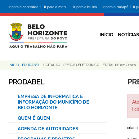
Pular
Ir para o conteúdo |
Ir para o menu |
Ir para a busca |
Ir para o rodapé |
Ir 
para
o
conteúdo
principal
INÍCIO
NOTÍCIAS
INÍCIO
-
PRODABEL
-
LICITACAO
-
PREGÃO ELETRÔNICO - EDITAL Nº 021/2020 
Trilha
de
PR
PRODABEL
navegação
EMPRESA DE INFORMÁTICA E
INFORMAÇÃO DO MUNICÍPIO DE
Ate
BELO HORIZONTE
lic
QUEM É QUEM
criado
AGENDA DE AUTORIDADES