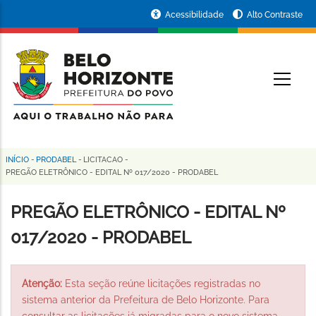
Pular
Portal
Acessibilidade
Alto Contraste
para
da
o
conteúdo
Prefeitura
O
principal
de
Belo
Horizonte
INÍCIO
-
PRODABEL
-
LICITACAO
-
Trilha
PREGÃO ELETRÔNICO - EDITAL Nº 017/2020 - PRODABEL
de
PREGÃO ELETRÔNICO - EDITAL Nº
navegação
017/2020 - PRODABEL
Atenção:
Esta seção reúne licitações registradas no
sistema anterior da Prefeitura de Belo Horizonte. Para
consultar as licitações já migradas para o novo sistema,