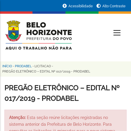
Pular
Portal
Acessibilidade
Alto Contraste
para
da
o
conteúdo
Prefeitura
O
principal
de
Belo
Horizonte
INÍCIO
-
PRODABEL
-
LICITACAO
-
Trilha
PREGÃO ELETRÔNICO – EDITAL Nº 017/2019 - PRODABEL
de
PREGÃO ELETRÔNICO – EDITAL Nº
navegação
017/2019 - PRODABEL
Atenção:
Esta seção reúne licitações registradas no
sistema anterior da Prefeitura de Belo Horizonte. Para
consultar as licitações já migradas para o novo sistema,