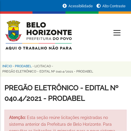
Pular
Portal
Acessibilidade
Alto Contraste
para
da
o
conteúdo
Prefeitura
O
principal
de
Belo
Horizonte
INÍCIO
-
PRODABEL
-
LICITACAO
-
Trilha
PREGÃO ELETRÔNICO - EDITAL Nº 040.4/2021 - PRODABEL
de
PREGÃO ELETRÔNICO - EDITAL Nº
navegação
040.4/2021 - PRODABEL
Atenção:
Esta seção reúne licitações registradas no
sistema anterior da Prefeitura de Belo Horizonte. Para
consultar as licitações já migradas para o novo sistema,