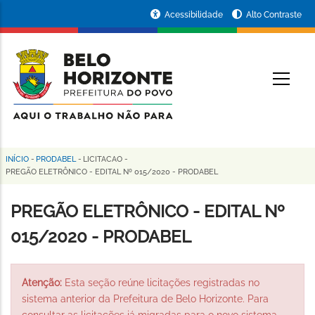
Pular
Portal
Acessibilidade
Alto Contraste
para
da
o
conteúdo
Prefeitura
O
principal
de
Belo
Horizonte
INÍCIO
-
PRODABEL
-
LICITACAO
-
Trilha
PREGÃO ELETRÔNICO - EDITAL Nº 015/2020 - PRODABEL
de
PREGÃO ELETRÔNICO - EDITAL Nº
navegação
015/2020 - PRODABEL
Atenção:
Esta seção reúne licitações registradas no
sistema anterior da Prefeitura de Belo Horizonte. Para
consultar as licitações já migradas para o novo sistema,