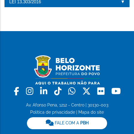
LEI 13.303/2016
Facebook
Instagram
Linkedin
Tiktok
Whatsapp
X
Flickr
Yo
Av. Afonso Pena, 1212 - Centro | 30130-003
Política de privacidade
|
Mapa do site
FALE COM A
PBH