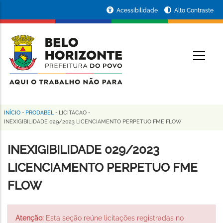
Pular
Portal
Acessibilidade
Alto Contraste
para
da
o
conteúdo
Prefeitura
O
principal
de
Belo
Horizonte
INÍCIO
-
PRODABEL
-
LICITACAO
-
Trilha
INEXIGIBILIDADE 029/2023 LICENCIAMENTO PERPETUO FME FLOW
de
INEXIGIBILIDADE 029/2023
navegação
LICENCIAMENTO PERPETUO FME
FLOW
Atenção:
Esta seção reúne licitações registradas no