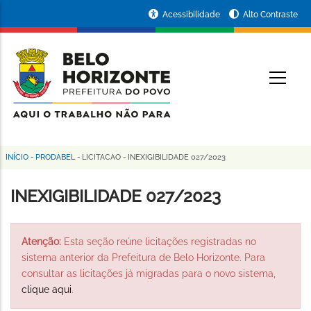
Pular
Portal
Acessibilidade
Alto Contraste
para
da
o
conteúdo
Prefeitura
O
principal
de
Belo
Horizonte
INÍCIO
-
PRODABEL
-
LICITACAO
-
INEXIGIBILIDADE 027/2023
Trilha
de
INEXIGIBILIDADE 027/2023
navegação
Atenção:
Esta seção reúne licitações registradas no
sistema anterior da Prefeitura de Belo Horizonte. Para
consultar as licitações já migradas para o novo sistema,
clique aqui
.