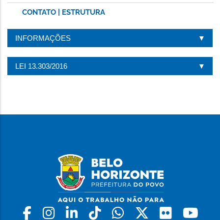
CONTATO | ESTRUTURA
INFORMAÇÕES
LEI 13.303/2016
Facebook
Instagram
Linkedin
Tiktok
Whatsapp
X
Flickr
Yo