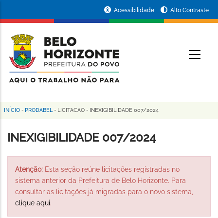
Pular
Portal
Acessibilidade
Alto Contraste
para
da
o
conteúdo
Prefeitura
O
principal
de
Belo
Horizonte
INÍCIO
-
PRODABEL
-
LICITACAO
-
INEXIGIBILIDADE 007/2024
Trilha
de
INEXIGIBILIDADE 007/2024
navegação
Atenção:
Esta seção reúne licitações registradas no
sistema anterior da Prefeitura de Belo Horizonte. Para
consultar as licitações já migradas para o novo sistema,
clique aqui
.