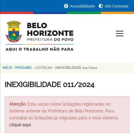
Pular
Portal
Acessibilidade
Alto Contraste
para
da
o
conteúdo
Prefeitura
O
principal
de
Belo
Horizonte
INÍCIO
-
PRODABEL
-
LICITACAO
-
INEXIGIBILIDADE 011/2024
Trilha
de
INEXIGIBILIDADE 011/2024
navegação
Atenção:
Esta seção reúne licitações registradas no
sistema anterior da Prefeitura de Belo Horizonte. Para
consultar as licitações já migradas para o novo sistema,
clique aqui
.