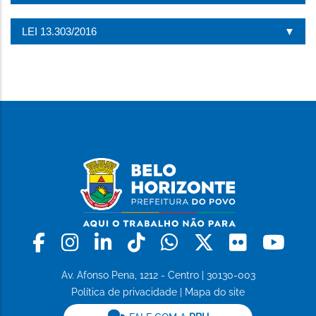
LEI 13.303/2016
Facebook
Instagram
Linkedin
Tiktok
Whatsapp
X
Flickr
Yo
Av. Afonso Pena, 1212 - Centro | 30130-003
Política de privacidade
|
Mapa do site