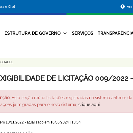
Portal
para o Chat
Ace
da
Prefeitura
ESTRUTURA DE GOVERNO
SERVIÇOS
TRANSPARÊNCI
Navegação
de
Principal
Belo
PRODABEL
Horizonte
EXIGIBILIDADE DE LICITAÇÃO 009/2022
nção:
Esta seção reúne licitações registradas no sistema anterior da 
itações já migradas para o novo sistema,
clique aqui
.
 em
18/11/2022
- atualizado em
10/05/2024 | 13:54