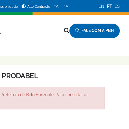
−
+
A
A
EN
PT
ES
ssibilidade
Alto Contraste
FALE COM A PBH
A
 - PRODABEL
Prefeitura de Belo Horizonte. Para consultar as