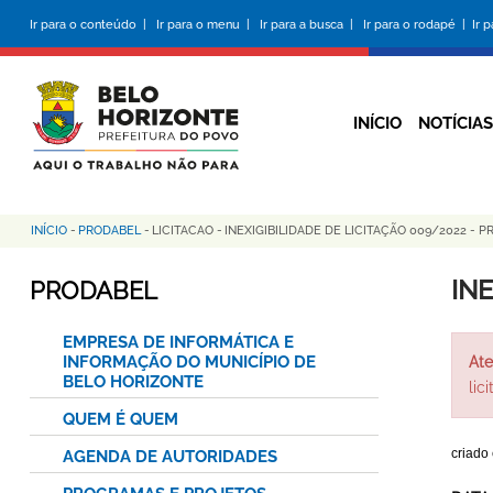
Pular
Ir para o conteúdo |
Ir para o menu |
Ir para a busca |
Ir para o rodapé |
Ir 
para
o
conteúdo
principal
INÍCIO
NOTÍCIAS
INÍCIO
-
PRODABEL
-
LICITACAO
-
INEXIGIBILIDADE DE LICITAÇÃO 009/2022 - 
Trilha
de
IN
PRODABEL
navegação
EMPRESA DE INFORMÁTICA E
INFORMAÇÃO DO MUNICÍPIO DE
Ate
BELO HORIZONTE
lic
QUEM É QUEM
criado
AGENDA DE AUTORIDADES