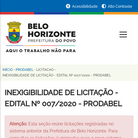
Pular
Portal
Acessibilidade
Alto Contraste
para
da
o
conteúdo
Prefeitura
O
principal
de
Belo
Horizonte
INÍCIO
-
PRODABEL
-
LICITACAO
-
Trilha
INEXIGIBILIDADE DE LICITAÇÃO - EDITAL Nº 007/2020 - PRODABEL
de
INEXIGIBILIDADE DE LICITAÇÃO -
navegação
EDITAL Nº 007/2020 - PRODABEL
Atenção:
Esta seção reúne licitações registradas no
sistema anterior da Prefeitura de Belo Horizonte. Para
consultar as licitações já migradas para o novo sistema,