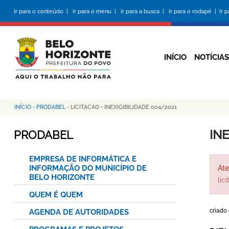
Pular
Ir para o conteúdo |
Ir para o menu |
Ir para a busca |
Ir para o rodapé |
Ir 
para
o
conteúdo
principal
INÍCIO
NOTÍCIAS
INÍCIO
-
PRODABEL
-
LICITACAO
-
INEXIGIBILIDADE 004/2021
Trilha
de
INE
PRODABEL
navegação
EMPRESA DE INFORMÁTICA E
INFORMAÇÃO DO MUNICÍPIO DE
Ate
BELO HORIZONTE
lic
QUEM É QUEM
criado
AGENDA DE AUTORIDADES