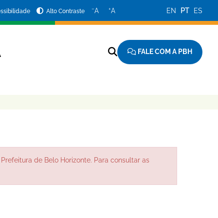
−
+
A
A
EN
PT
ES
ssibilidade
Alto Contraste
FALE COM A PBH
A
Prefeitura de Belo Horizonte. Para consultar as