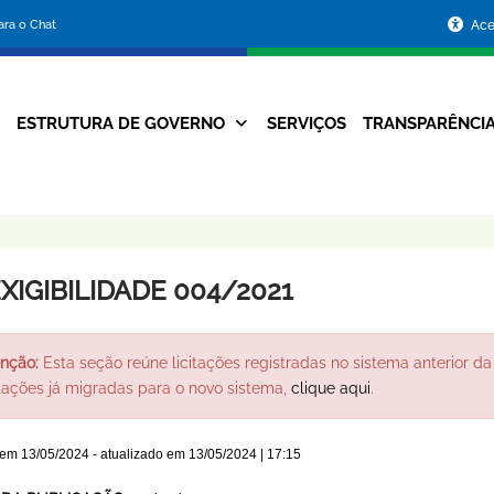
Portal
para o Chat
Ace
da
Prefeitura
ESTRUTURA DE GOVERNO
SERVIÇOS
TRANSPARÊNCI
Navegação
de
Principal
Belo
Horizonte
XIGIBILIDADE 004/2021
nção:
Esta seção reúne licitações registradas no sistema anterior da 
itações já migradas para o novo sistema,
clique aqui
.
 em
13/05/2024
- atualizado em
13/05/2024 | 17:15