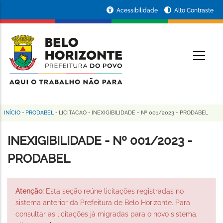
Pular
Portal
Acessibilidade
Alto Contraste
para
da
o
conteúdo
Prefeitura
O
principal
de
Belo
Horizonte
INÍCIO
-
PRODABEL
-
LICITACAO
-
INEXIGIBILIDADE - Nº 001/2023 - PRODABEL
Trilha
de
INEXIGIBILIDADE - Nº 001/2023 -
navegação
PRODABEL
Atenção:
Esta seção reúne licitações registradas no
sistema anterior da Prefeitura de Belo Horizonte. Para
consultar as licitações já migradas para o novo sistema,