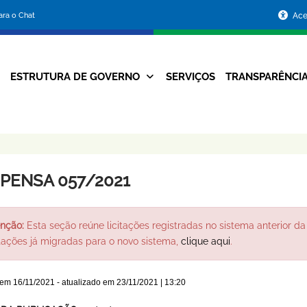
Portal
para o Chat
Ace
da
Prefeitura
ESTRUTURA DE GOVERNO
SERVIÇOS
TRANSPARÊNCI
Navegação
de
Principal
Belo
Horizonte
SPENSA 057/2021
nção:
Esta seção reúne licitações registradas no sistema anterior da 
itações já migradas para o novo sistema,
clique aqui
.
 em
16/11/2021
- atualizado em
23/11/2021 | 13:20