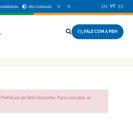
−
+
A
A
EN
PT
ES
ssibilidade
Alto Contraste
FALE COM A PBH
A
Prefeitura de Belo Horizonte. Para consultar as