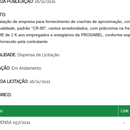
 DA PUBLICAÇÃO:
16/11/2021
TO:
atação de empresa para fornecimento de crachás de aproximação, conf
qualidade, padrão “CR-80”, cantos arredondados, com policromia na fr
E de 1 K aos empregados e estagiários da PRODABEL, conforme espe
fornecido pela contratante.
LIDADE:
Dispensa de Licitação
AÇÃO:
Em Andamento
 DA LICITAÇÃO:
16/11/2021
ÓRICO:
lo
Link
PENSA 057/2021