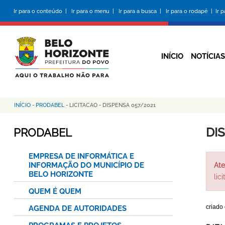
Pular
Ir para o conteúdo |
Ir para o menu |
Ir para a busca |
Ir para o rodapé |
Ir 
para
o
conteúdo
principal
INÍCIO
NOTÍCIAS
INÍCIO
-
PRODABEL
-
LICITACAO
-
DISPENSA 057/2021
Trilha
de
DI
PRODABEL
navegação
EMPRESA DE INFORMÁTICA E
INFORMAÇÃO DO MUNICÍPIO DE
Ate
BELO HORIZONTE
lic
QUEM É QUEM
criado
AGENDA DE AUTORIDADES