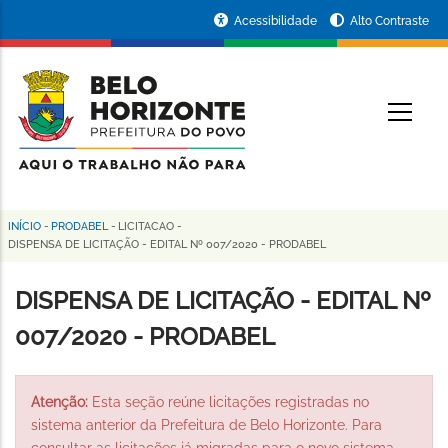
Pular
Portal
Acessibilidade
Alto Contraste
para
da
o
conteúdo
Prefeitura
O
principal
de
Belo
Horizonte
INÍCIO
-
PRODABEL
-
LICITACAO
-
Trilha
DISPENSA DE LICITAÇÃO - EDITAL Nº 007/2020 - PRODABEL
de
DISPENSA DE LICITAÇÃO - EDITAL Nº
navegação
007/2020 - PRODABEL
Atenção:
Esta seção reúne licitações registradas no
sistema anterior da Prefeitura de Belo Horizonte. Para
consultar as licitações já migradas para o novo sistema,