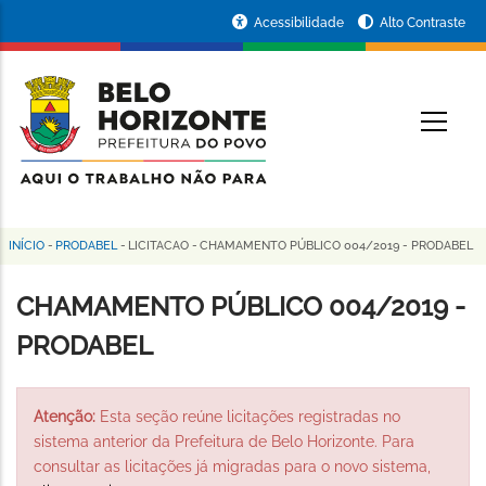
Pular
Portal
Acessibilidade
Alto Contraste
para
da
o
conteúdo
Prefeitura
O
principal
de
Belo
Horizonte
INÍCIO
-
PRODABEL
-
LICITACAO
-
CHAMAMENTO PÚBLICO 004/2019 - PRODABEL
Trilha
de
CHAMAMENTO PÚBLICO 004/2019 -
navegação
PRODABEL
Atenção:
Esta seção reúne licitações registradas no
sistema anterior da Prefeitura de Belo Horizonte. Para
consultar as licitações já migradas para o novo sistema,