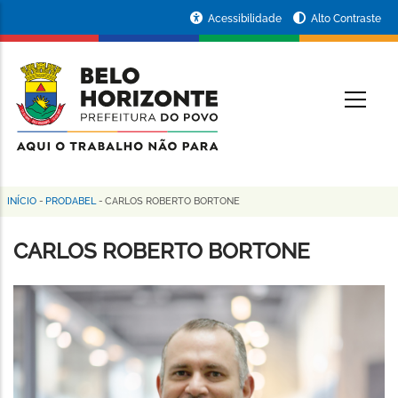
Pular
Portal
Acessibilidade
Alto Contraste
para
da
o
conteúdo
Prefeitura
O
principal
de
Belo
Horizonte
INÍCIO
-
PRODABEL
-
CARLOS ROBERTO BORTONE
Trilha
de
CARLOS ROBERTO BORTONE
navegação