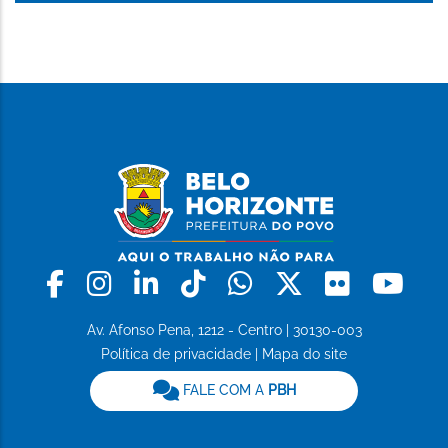
Facebook
Instagram
Linkedin
Tiktok
Whatsapp
X
Flickr
Yo
Av. Afonso Pena, 1212 - Centro | 30130-003
Política de privacidade
|
Mapa do site
FALE COM A
PBH