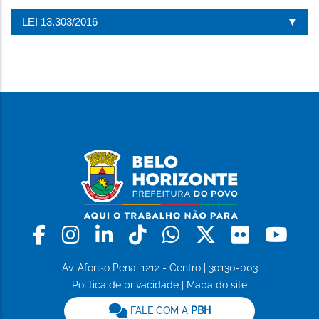
LEI 13.303/2016
Facebook
Instagram
Linkedin
Tiktok
Whatsapp
X
Flickr
Yo
Av. Afonso Pena, 1212 - Centro | 30130-003
Política de privacidade
|
Mapa do site
FALE COM A
PBH