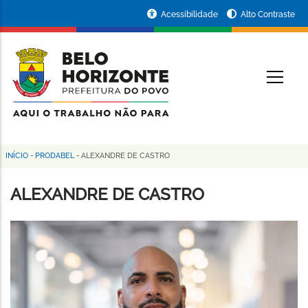
Pular
Portal
Acessibilidade
Alto Contraste
para
da
o
conteúdo
Prefeitura
O
principal
de
Belo
Horizonte
INÍCIO
-
PRODABEL
-
ALEXANDRE DE CASTRO
Trilha
de
ALEXANDRE DE CASTRO
navegação