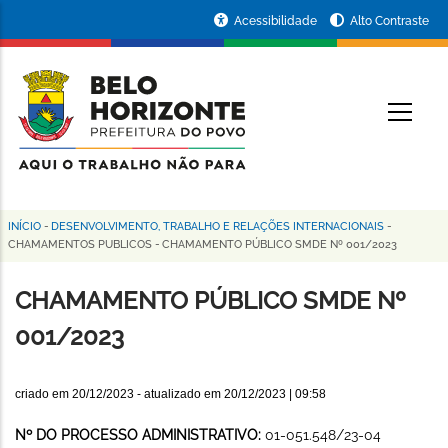
Pular
Portal
Acessibilidade
Alto Contraste
para
da
o
conteúdo
Prefeitura
O
principal
de
Belo
Horizonte
INÍCIO
-
DESENVOLVIMENTO, TRABALHO E RELAÇÕES INTERNACIONAIS
-
Trilha
CHAMAMENTOS PUBLICOS
-
CHAMAMENTO PÚBLICO SMDE Nº 001/2023
de
CHAMAMENTO PÚBLICO SMDE Nº
navegação
001/2023
criado em
20/12/2023
- atualizado em
20/12/2023 | 09:58
Nº DO PROCESSO ADMINISTRATIVO:
01-051.548/23-04