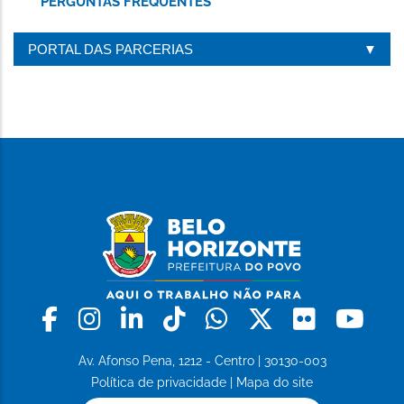
PERGUNTAS FREQUENTES
PORTAL DAS PARCERIAS
Facebook
Instagram
Linkedin
Tiktok
Whatsapp
X
Flickr
Yo
Av. Afonso Pena, 1212 - Centro | 30130-003
Política de privacidade
|
Mapa do site